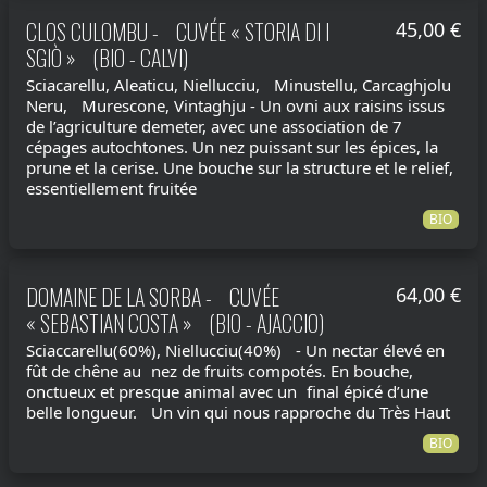
CLOS CULOMBU - CUVÉE « STORIA DI I
45,00 €
SGIÒ » (BIO - CALVI)
Sciacarellu, Aleaticu, Niellucciu, Minustellu, Carcaghjolu
Neru, Murescone, Vintaghju - Un ovni aux raisins issus
de l’agriculture demeter, avec une association de 7
cépages autochtones. Un nez puissant sur les épices, la
prune et la cerise. Une bouche sur la structure et le relief,
essentiellement fruitée
BIO
DOMAINE DE LA SORBA - CUVÉE
64,00 €
« SEBASTIAN COSTA » (BIO - AJACCIO)
Sciaccarellu(60%), Niellucciu(40%) - Un nectar élevé en
fût de chêne au nez de fruits compotés. En bouche,
onctueux et presque animal avec un final épicé d’une
belle longueur. Un vin qui nous rapproche du Très Haut
BIO